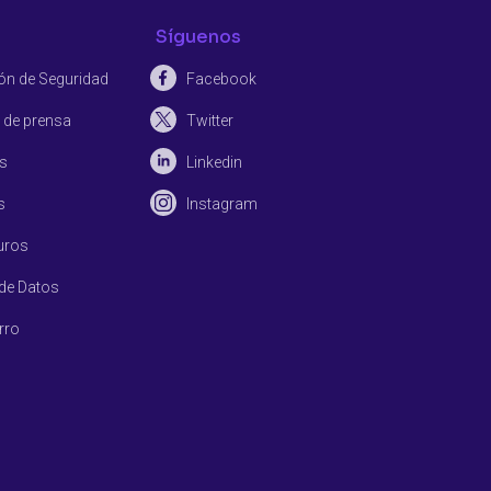
Síguenos
n de Seguridad
Facebook
de prensa
Twitter
s
Linkedin
s
Instagram
uros
 de Datos
rro