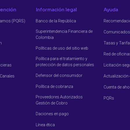
tención
Información legal
Ayuda
clamos (PQRS)
Banco de la República
Recomendació
Superintendencia Financiera de
Comunicados 
Colombia
n
Tasas y Tarifa
Políticas de uso del sitio web
Red de oficina
Política para el tratamiento y
protección de datos personales
ncieras
Licitación seg
Defensor del consumidor
 Canales
Actualización
Política de cobranza
Cuenta de aho
Proveedores Autorizados
PQRs
Gestión de Cobro
Daciones en pago
Línea ética