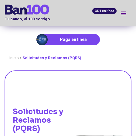
Pasar
al
contenido
Tu banco, al 100 contigo.
principal
Menú solicitar productos
Paga en línea
Inicio
Solicitudes y Reclamos (PQRS)
Solicitudes y
Reclamos
(PQRS)